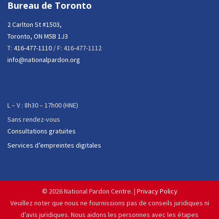
Bureau de Toronto
2 Carlton St #1503,
Toronto, ON M5B 1J3
T:
416-477-1110
/ F: 416-477-1112
info@nationalpardon.org
L – V : 8h30 – 17h00 (HNE)
Sans rendez-vous
Consultations gratuites
Services d’empreintes digitales
©
2026 National Pardon Centre. |
Privacy Policy
Veuillez noter que nous ne fournissions pas de conseils juridiques ni
d’avis juridiques. Nous aidons les personnes avec les étapes