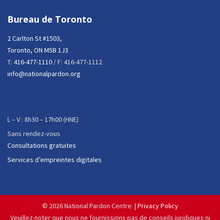
Bureau de Toronto
2 Carlton St #1503,
Toronto, ON M5B 1J3
T:
416-477-1110
/ F: 416-477-1112
info@nationalpardon.org
L – V : 8h30 – 17h00 (HNE)
Sans rendez-vous
Consultations gratuites
Services d’empreintes digitales
©
2026 National Pardon Centre. |
Privacy Policy
Veuillez noter que nous ne fournissions pas de conseils juridiques ni