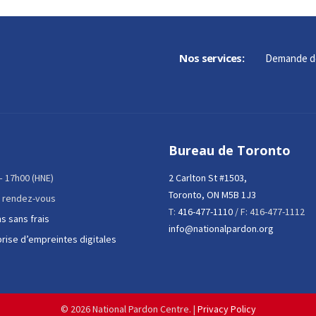
Nos services:
Demande d
Bureau de Toronto
 – 17h00 (HNE)
2 Carlton St #1503,
Toronto, ON M5B 1J3
 rendez-vous
T:
416-477-1110
/ F: 416-477-1112
s sans frais
info@nationalpardon.org
prise d’empreintes digitales
©
2026 National Pardon Centre. |
Privacy Policy