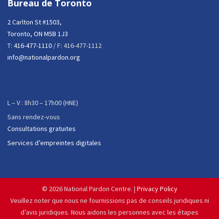
Bureau de Toronto
2 Carlton St #1503,
Toronto, ON M5B 1J3
T:
416-477-1110
/ F: 416-477-1112
info@nationalpardon.org
L – V : 8h30 – 17h00 (HNE)
Sans rendez-vous
Consultations gratuites
Services d’empreintes digitales
©
2026 National Pardon Centre. |
Privacy Policy
Veuillez noter que nous ne fournissions pas de conseils juridiques ni
d’avis juridiques. Nous aidons les personnes avec les étapes