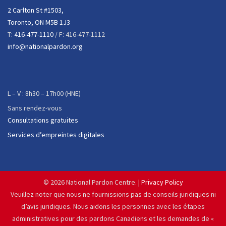
2 Carlton St #1503,
Toronto, ON M5B 1J3
T:
416-477-1110
/ F: 416-477-1112
info@nationalpardon.org
L – V : 8h30 – 17h00 (HNE)
Sans rendez-vous
Consultations gratuites
Services d’empreintes digitales
©
2026 National Pardon Centre. |
Privacy Policy
Veuillez noter que nous ne fournissions pas de conseils juridiques ni
d’avis juridiques. Nous aidons les personnes avec les étapes
administratives pour des pardons Canadiens et les demandes de «