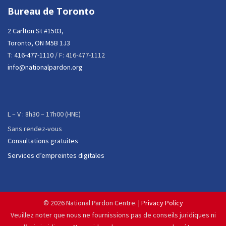
Bureau de Toronto
2 Carlton St #1503,
Toronto, ON M5B 1J3
T:
416-477-1110
/ F: 416-477-1112
info@nationalpardon.org
L – V : 8h30 – 17h00 (HNE)
Sans rendez-vous
Consultations gratuites
Services d’empreintes digitales
©
2026 National Pardon Centre. |
Privacy Policy
Veuillez noter que nous ne fournissions pas de conseils juridiques ni