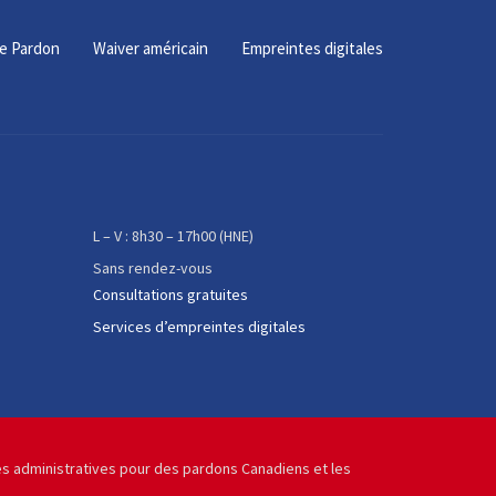
e Pardon
Waiver américain
Empreintes digitales
L – V : 8h30 – 17h00 (HNE)
Sans rendez-vous
Consultations gratuites
Services d’empreintes digitales
pes administratives pour des pardons Canadiens et les