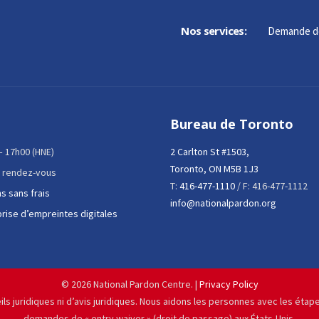
Nos services:
Demande d
Bureau de Toronto
 – 17h00 (HNE)
2 Carlton St #1503,
Toronto, ON M5B 1J3
 rendez-vous
T:
416-477-1110
/ F: 416-477-1112
s sans frais
info@nationalpardon.org
prise d’empreintes digitales
©
2026 National Pardon Centre. |
Privacy Policy
ils juridiques ni d’avis juridiques. Nous aidons les personnes avec les éta
demandes de « entry waiver » (droit de passage) aux États-Unis.