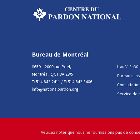
Bureau de Montréal
#650 – 2000 rue Peel,
L au V: 8h30
Montréal, QC H3A 2W5
Bureau sans
T:
514-842-2411
/ F: 514-842-8406
Consultation
info@nationalpardon.org
Service de 
Veuillez noter que nous ne fournissions pas de conse