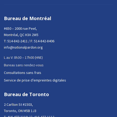
Bureau de Montréal
#650 – 2000 rue Peel,
Montréal, QC H3A 2W5
T:
514-842-2411
/ F: 514-842-8406
info@nationalpardon.org
L au V: 8h30 – 17h00 (HNE)
Bureau sans rendez-vous
Consultations sans frais
Service de prise d’empreintes digitales
Bureau de Toronto
2 Carlton St #1503,
Toronto, ON M5B 1J3
T:
416-477-1110
/ F: 416-477-1112