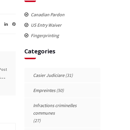
Canadian Pardon
US Entry Waiver
Fingerprinting
Categories
Post
Casier Judiciare
(31)
ardons, Suspensions de casier et Nexus (II)
Empreintes
(50)
Infractions criminelles
communes
(27)