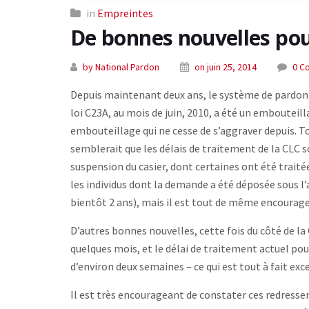
in
Empreintes
De bonnes nouvelles pour
by National Pardon
on juin 25, 2014
0 C
Depuis maintenant deux ans, le système de pardon e
loi C23A, au mois de juin, 2010, a été un emboutei
embouteillage qui ne cesse de s’aggraver depuis. Tou
semblerait que les délais de traitement de la CLC 
suspension du casier, dont certaines ont été traitée
les individus dont la demande a été déposée sous l
bientôt 2 ans), mais il est tout de même encouragea
D’autres bonnes nouvelles, cette fois du côté de l
quelques mois, et le délai de traitement actuel po
d’environ deux semaines – ce qui est tout à fait exc
Il est très encourageant de constater ces redresse