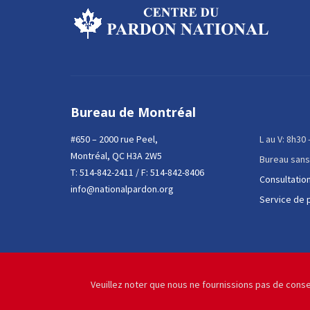
Bureau de Montréal
#650 – 2000 rue Peel,
L au V: 8h30
Montréal, QC H3A 2W5
Bureau sans
T:
514-842-2411
/ F: 514-842-8406
Consultation
info@nationalpardon.org
Service de 
Veuillez noter que nous ne fournissions pas de conse