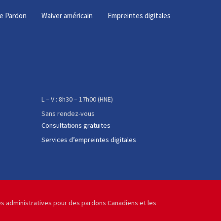
e Pardon
Waiver américain
Empreintes digitales
L – V : 8h30 – 17h00 (HNE)
Sans rendez-vous
Consultations gratuites
Services d’empreintes digitales
pes administratives pour des pardons Canadiens et les