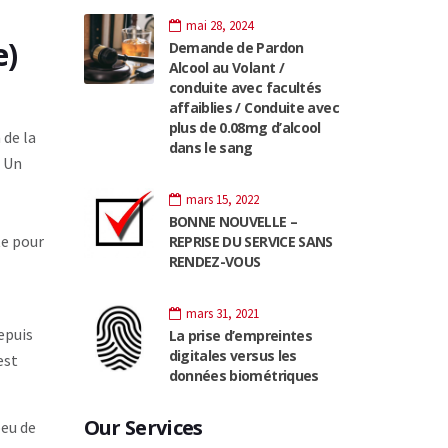
mai 28, 2024
e)
Demande de Pardon
Alcool au Volant /
conduite avec facultés
affaiblies / Conduite avec
plus de 0.08mg d’alcool
 de la
dans le sang
. Un
mars 15, 2022
BONNE NOUVELLE –
te pour
REPRISE DU SERVICE SANS
RENDEZ-VOUS
mars 31, 2021
epuis
La prise d’empreintes
digitales versus les
est
données biométriques
Our Services
peu de