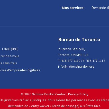
Nos services:
Demande d
Bureau de Toronto
 – 17h00 (HNE)
2 Carlton St #1503,
Toronto, ON M5B 1J3
 rendez-vous
T:
416-477-1110
/ F: 416-477-1112
s sans frais
info@nationalpardon.org
prise d’empreintes digitales
©
2026 National Pardon Centre. |
Privacy Policy
ils juridiques ni d’avis juridiques. Nous aidons les personnes avec les éta
demandes de « entry waiver » (droit de passage) aux États-Unis.