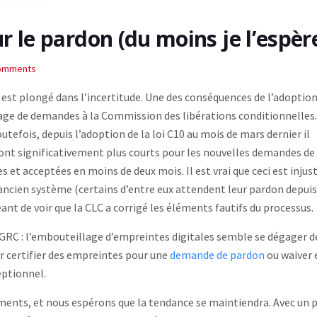
 le pardon (du moins je l’espèr
omments
st plongé dans l’incertitude. Une des conséquences de l’adoption
llage de demandes à la Commission des libérations conditionnelles
tefois, depuis l’adoption de la loi C10 au mois de mars dernier il
sont significativement plus courts pour les nouvelles demandes de
s et acceptées en moins de deux mois. Il est vrai que ceci est injus
’ancien système (certains d’entre eux attendent leur pardon depuis
nt de voir que la CLC a corrigé les éléments fautifs du processus.
a GRC : l’embouteillage d’empreintes digitales semble se dégager d
ur certifier des empreintes pour une
demande de pardon
ou waiver 
eptionnel.
ments, et nous espérons que la tendance se maintiendra. Avec un 