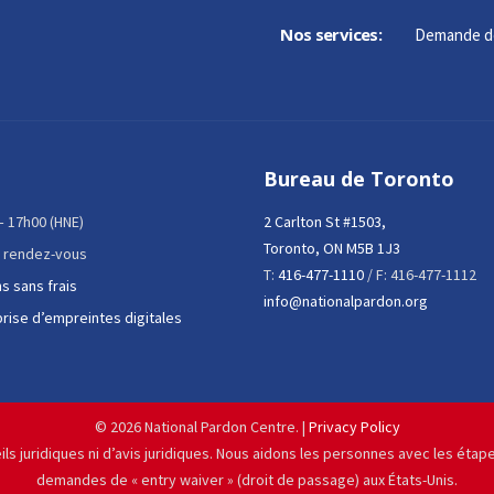
Nos services:
Demande d
Bureau de Toronto
 – 17h00 (HNE)
2 Carlton St #1503,
Toronto, ON M5B 1J3
 rendez-vous
T:
416-477-1110
/ F: 416-477-1112
s sans frais
info@nationalpardon.org
prise d’empreintes digitales
©
2026 National Pardon Centre. |
Privacy Policy
ils juridiques ni d’avis juridiques. Nous aidons les personnes avec les éta
demandes de « entry waiver » (droit de passage) aux États-Unis.