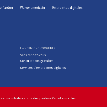
e Pardon
Waiver américain
Empreintes digitales
L – V : 8h30 – 17h00 (HNE)
Sans rendez-vous
Consultations gratuites
Services d’empreintes digitales
pes administratives pour des pardons Canadiens et les