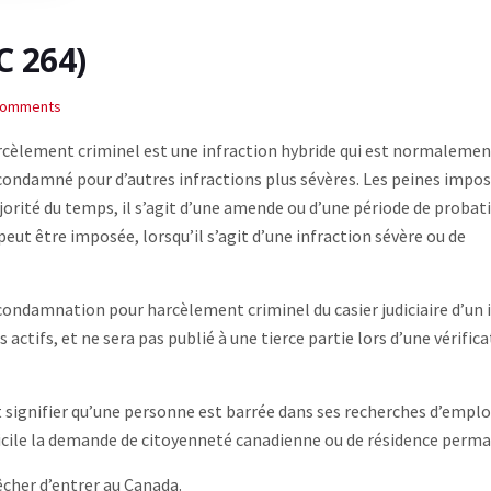
C 264)
Comments
rcèlement criminel est une infraction hybride qui est normalemen
 condamné pour d’autres infractions plus sévères. Les peines impo
jorité du temps, il s’agit d’une amende ou d’une période de probat
ut être imposée, lorsqu’il s’agit d’une infraction sévère ou de
condamnation pour harcèlement criminel du casier judiciaire d’un i
 actifs, et ne sera pas publié à une tierce partie lors d’une vérific
t signifier qu’une personne est barrée dans ses recherches d’emplo
ifficile la demande de citoyenneté canadienne ou de résidence perm
êcher d’entrer au Canada.