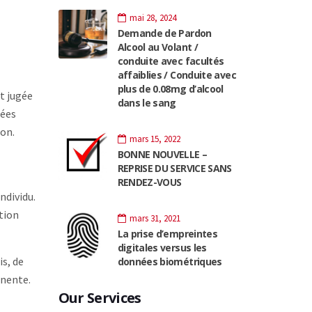
mai 28, 2024
Demande de Pardon
Alcool au Volant /
conduite avec facultés
affaiblies / Conduite avec
plus de 0.08mg d’alcool
t jugée
dans le sang
sées
ion.
mars 15, 2022
BONNE NOUVELLE –
REPRISE DU SERVICE SANS
RENDEZ-VOUS
ndividu.
ation
mars 31, 2021
La prise d’empreintes
digitales versus les
is, de
données biométriques
anente.
Our Services