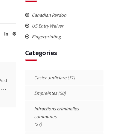
Canadian Pardon
US Entry Waiver
Fingerprinting
Categories
Casier Judiciare
(31)
Post
Possession d’une carte de crédit obtenue criminellement (CC 342(1)(c))
Empreintes
(50)
Infractions criminelles
communes
(27)