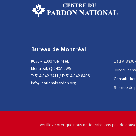
Bureau de Montréal
#650 – 2000 rue Peel,
L au V: 8h30
Montréal, QC H3A 2W5
Bureau sans
T:
514-842-2411
/ F: 514-842-8406
Consultation
info@nationalpardon.org
Service de 
Veuillez noter que nous ne fournissions pas de conse