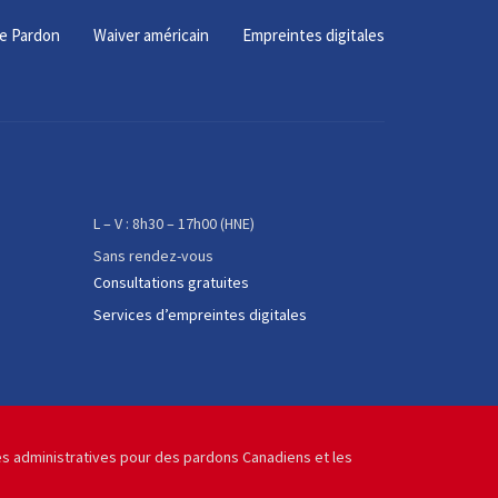
e Pardon
Waiver américain
Empreintes digitales
L – V : 8h30 – 17h00 (HNE)
Sans rendez-vous
Consultations gratuites
Services d’empreintes digitales
pes administratives pour des pardons Canadiens et les