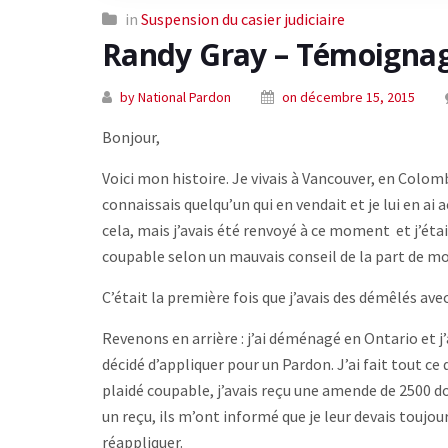
in
Suspension du casier judiciaire
Randy Gray – Témoignag
by National Pardon
on décembre 15, 2015
Bonjour,
Voici mon histoire. Je vivais à Vancouver, en Colomb
connaissais quelqu’un qui en vendait et je lui en ai a
cela, mais j’avais été renvoyé à ce moment et j’étai
coupable selon un mauvais conseil de la part de mon
C’était la première fois que j’avais des démêlés avec 
Revenons en arrière : j’ai déménagé en Ontario et 
décidé d’appliquer pour un Pardon. J’ai fait tout ce
plaidé coupable, j’avais reçu une amende de 2500 do
un reçu, ils m’ont informé que je leur devais toujou
réappliquer.