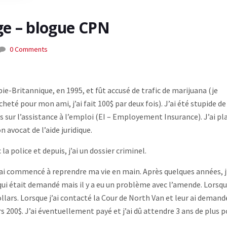
e – blogue CPN
0 Comments
ie-Britannique, en 1995, et fût accusé de trafic de marijuana (je
cheté pour mon ami, j’ai fait 100$ par deux fois). J’ai été stupide de
s sur l’assistance à l’emploi (EI – Employement Insurance). J’ai pl
 avocat de l’aide juridique.
la police et depuis, j’ai un dossier criminel.
j’ai commencé à reprendre ma vie en main. Après quelques années, j
 qui était demandé mais il y a eu un problème avec l’amende. Lorsque
llars. Lorsque j’ai contacté la Cour de North Van et leur ai demandé
rs 200$. J’ai éventuellement payé et j’ai dû attendre 3 ans de plus 