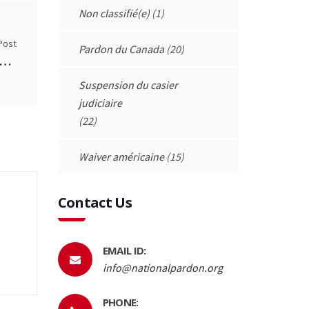
Non classifié(e)
(1)
Post
Pardon du Canada
(20)
 avec facultés affaiblies est notre charge criminelle la plus courante
Suspension du casier
judiciaire
(22)
Waiver américaine
(15)
Contact Us
EMAIL ID:
info@nationalpardon.org
PHONE: