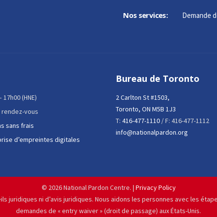
Nos services:
Demande d
Bureau de Toronto
 – 17h00 (HNE)
2 Carlton St #1503,
Toronto, ON M5B 1J3
 rendez-vous
T:
416-477-1110
/ F: 416-477-1112
s sans frais
info@nationalpardon.org
prise d’empreintes digitales
©
2026 National Pardon Centre. |
Privacy Policy
ils juridiques ni d’avis juridiques. Nous aidons les personnes avec les éta
demandes de « entry waiver » (droit de passage) aux États-Unis.