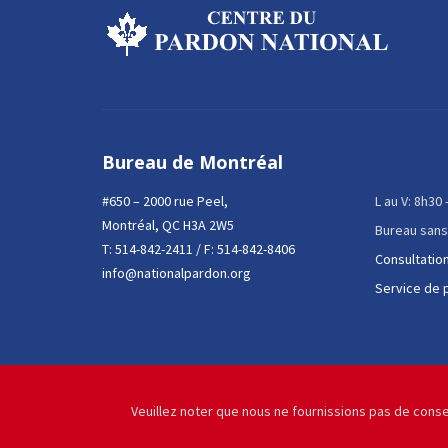
Bureau de Montréal
#650 – 2000 rue Peel,
L au V: 8h30
Montréal, QC H3A 2W5
Bureau sans
T:
514-842-2411
/ F: 514-842-8406
Consultation
info@nationalpardon.org
Service de 
Veuillez noter que nous ne fournissions pas de conse