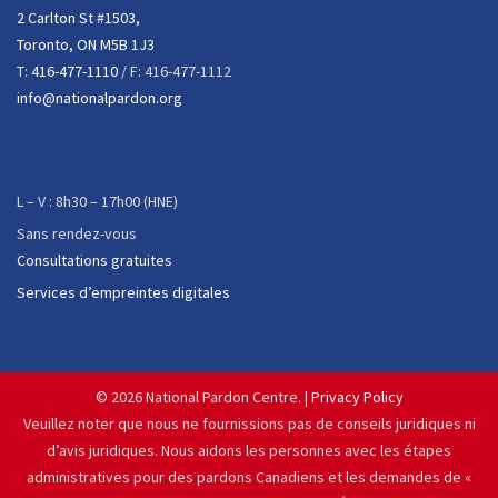
2 Carlton St #1503,
Toronto, ON M5B 1J3
T:
416-477-1110
/ F: 416-477-1112
info@nationalpardon.org
L – V : 8h30 – 17h00 (HNE)
Sans rendez-vous
Consultations gratuites
Services d’empreintes digitales
©
2026 National Pardon Centre. |
Privacy Policy
Veuillez noter que nous ne fournissions pas de conseils juridiques ni
d’avis juridiques. Nous aidons les personnes avec les étapes
administratives pour des pardons Canadiens et les demandes de «