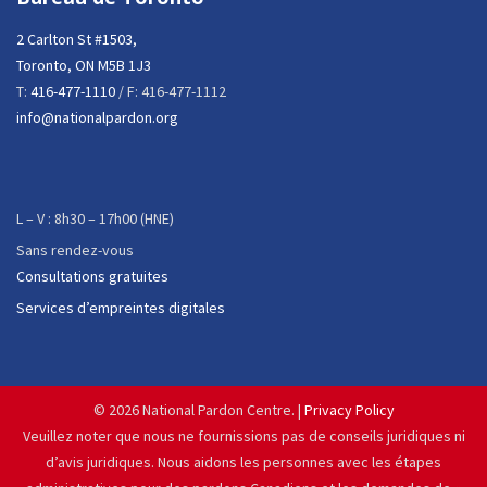
2 Carlton St #1503,
Toronto, ON M5B 1J3
T:
416-477-1110
/ F: 416-477-1112
info@nationalpardon.org
L – V : 8h30 – 17h00 (HNE)
Sans rendez-vous
Consultations gratuites
Services d’empreintes digitales
©
2026 National Pardon Centre. |
Privacy Policy
Veuillez noter que nous ne fournissions pas de conseils juridiques ni
d’avis juridiques. Nous aidons les personnes avec les étapes