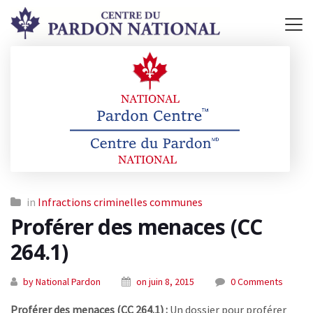
in
Infractions criminelles communes
Proférer des menaces (CC
264.1)
by National Pardon
on juin 8, 2015
0 Comments
Proférer des menaces (CC 264.1) :
Un dossier pour proférer