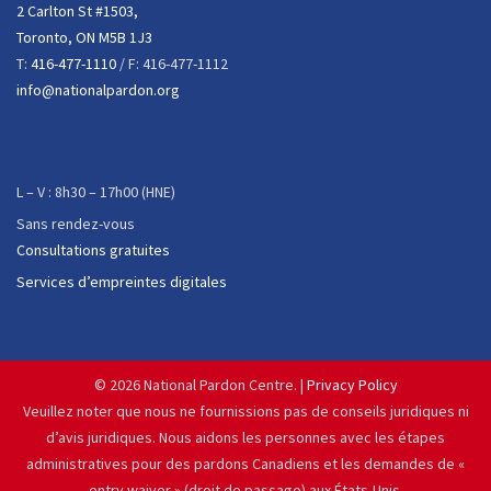
2 Carlton St #1503,
Toronto, ON M5B 1J3
T:
416-477-1110
/ F: 416-477-1112
info@nationalpardon.org
L – V : 8h30 – 17h00 (HNE)
Sans rendez-vous
Consultations gratuites
Services d’empreintes digitales
©
2026 National Pardon Centre. |
Privacy Policy
Veuillez noter que nous ne fournissions pas de conseils juridiques ni
d’avis juridiques. Nous aidons les personnes avec les étapes
administratives pour des pardons Canadiens et les demandes de «
entry waiver » (droit de passage) aux États-Unis.